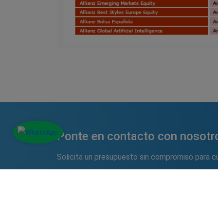
Ponte en contacto con nosotr
Solicita un presupuesto sin compromiso para cu