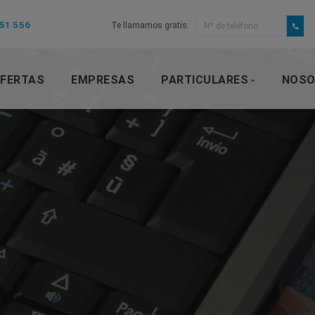
Teléfono:
51 556
Te llamamos
gratis
:
FERTAS
EMPRESAS
PARTICULARES
NOSO
Seguros a particulares
Productos financieros
Seguro de Viaje Online
Seguro de alquiler Online