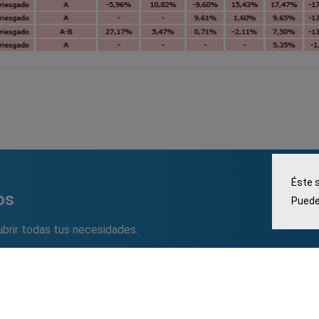
Éste 
os
Puede
brir todas tus necesidades.